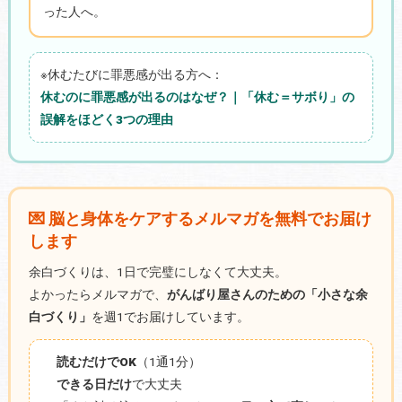
った人へ。
※休むたびに罪悪感が出る方へ：
休むのに罪悪感が出るのはなぜ？｜「休む＝サボり」の
誤解をほどく3つの理由
💌 脳と身体をケアするメルマガを無料でお届け
します
余白づくりは、1日で完璧にしなくて大丈夫。
よかったらメルマガで、
がんばり屋さんのための「小さな余
白づくり」
を週1でお届けしています。
読むだけでOK
（1通1分）
できる日だけ
で大丈夫