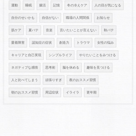
運動
睡眠
腸活
記憶
冬の冷えケア
人の目が気になる
自分のせいかも
自信がない
職場の人間関係
お知らせ
肌ケア
夏バテ
音楽
言いたいことが言えない
秋バテ
愛着障害
認知症の症状
創造力
トラウマ
女性の悩み
キャリアと自己実現
シンプルライフ
やりたいことをみつける
ネガティブな感情
思考術
脳を休める
趣味を見つける
人と比べてしまう
頑張りすぎ
夜のおススメ習慣
朝のおススメ習慣
周辺症状
イライラ
更年期