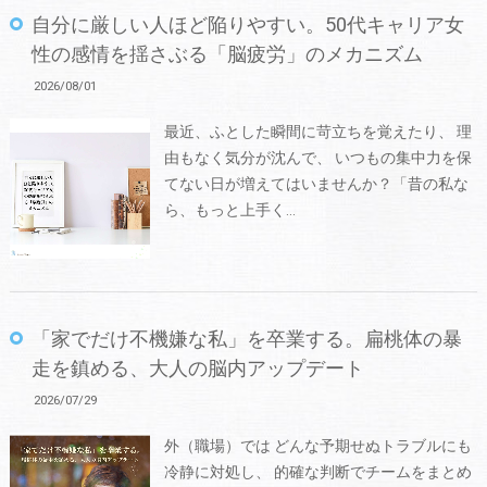
自分に厳しい人ほど陥りやすい。50代キャリア女
性の感情を揺さぶる「脳疲労」のメカニズム
2026/08/01
最近、ふとした瞬間に苛立ちを覚えたり、 理
由もなく気分が沈んで、 いつもの集中力を保
てない日が増えてはいませんか？「昔の私な
ら、もっと上手く…
「家でだけ不機嫌な私」を卒業する。扁桃体の暴
走を鎮める、大人の脳内アップデート
2026/07/29
外（職場）では どんな予期せぬトラブルにも
冷静に対処し、 的確な判断でチームをまとめ