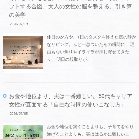
フトする合図。大人の女性の脳を整える、引き算
の美学
2026/07/19
休日の夕方や、1日のタスクを終えた夜の静か
なリビング。ふと一息ついたその瞬間に、 理
由もない焦りやイライラが押し寄せてきた
り、 明日の段取りが…
お金や地位より、実は一番難しい。50代キャリア
女性が直面する「自由な時間の使いこなし方」
2026/07/05
お金や地位を築くことよりも、子育てをやり
遂げることよりも、実ははるかに難しいこ