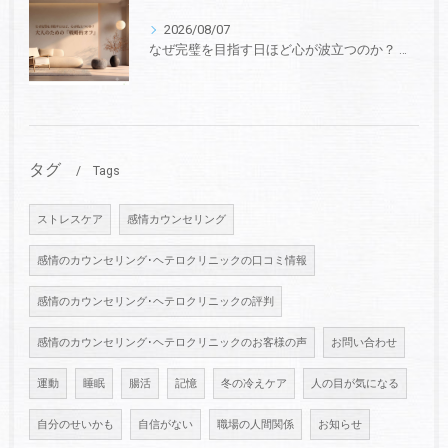
2026/08/07
なぜ完璧を目指す日ほど心が波立つのか？ 脳のオーバーヒートを鎮める、大人のための「戦略的オフ」
タグ
Tags
ストレスケア
感情カウンセリング
感情のカウンセリング･ヘテロクリニックの口コミ情報
感情のカウンセリング･ヘテロクリニックの評判
感情のカウンセリング･ヘテロクリニックのお客様の声
お問い合わせ
運動
睡眠
腸活
記憶
冬の冷えケア
人の目が気になる
自分のせいかも
自信がない
職場の人間関係
お知らせ