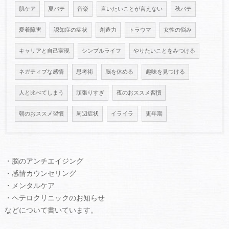
肌ケア
夏バテ
音楽
言いたいことが言えない
秋バテ
愛着障害
認知症の症状
創造力
トラウマ
女性の悩み
キャリアと自己実現
シンプルライフ
やりたいことをみつける
ネガティブな感情
思考術
脳を休める
趣味を見つける
人と比べてしまう
頑張りすぎ
夜のおススメ習慣
朝のおススメ習慣
周辺症状
イライラ
更年期
・脳のアンチエイジング
・感情カウンセリング
・メンタルケア
・ヘテロクリニックのお知らせ
などについて書いています。