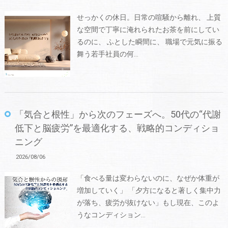
せっかくの休日。日常の喧騒から離れ、 上質
な空間で丁寧に淹れられたお茶を前にしてい
るのに、 ふとした瞬間に、 職場で元気に振る
舞う若手社員の何…
「気合と根性」から次のフェーズへ。50代の“代謝
低下と脳疲労”を最適化する、戦略的コンディショ
ニング
2026/08/06
「食べる量は変わらないのに、なぜか体重が
増加していく」 「夕方になると著しく集中力
が落ち、疲労が抜けない」もし現在、このよ
うなコンディション…