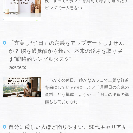
夜、すべてのタスクを終えて静まり返ったリ
ビングで一人息をつ…
「充実した1日」の定義をアップデートしません
か？ 脳を過覚醒から救い、本来の鋭さを取り戻
す“戦略的シングルタスク”
2026/08/02
せっかくの休日。 静かなカフェで上質な紅茶
を前にしているのに、 ふと「月曜日の会議の
資料、どう構成しようか」 「明日の夕食の準
備もしておかなけ…
自分に厳しい人ほど陥りやすい。50代キャリア女