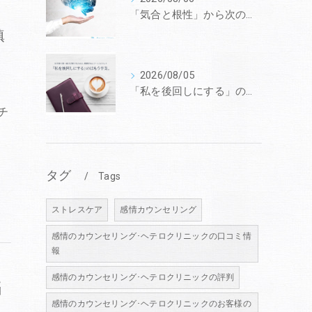
「気合と根性」から次のフェーズへ。50代の“代謝低下と脳疲労”を最適化する、戦略的コンディショニング
鎮
2026/08/05
「私を後回しにする」のはもう卒業。10年後も第一線で活躍するための、戦略的セルフ・マネジメント
チ
タグ
Tags
ストレスケア
感情カウンセリング
感情のカウンセリング･ヘテロクリニックの口コミ情
報
感情のカウンセリング･ヘテロクリニックの評判
脳
感情のカウンセリング･ヘテロクリニックのお客様の