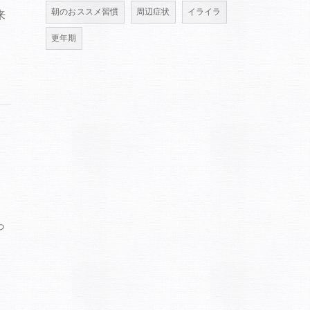
朝のおススメ習慣
周辺症状
イライラ
来
」
更年期
め
っ