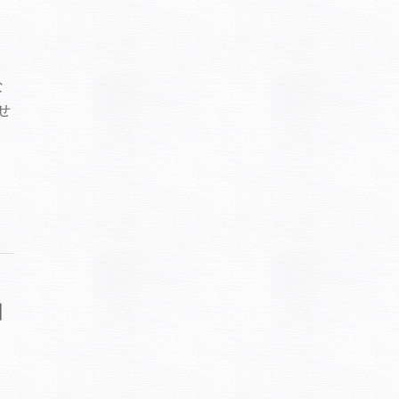
な
せ
引