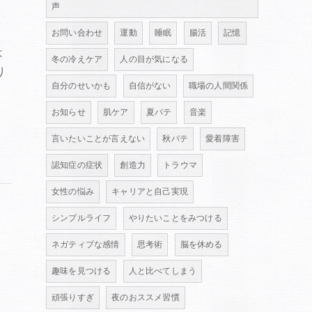
声
お問い合わせ
運動
睡眠
腸活
記憶
は
冬の冷えケア
人の目が気になる
り
自分のせいかも
自信がない
職場の人間関係
お知らせ
肌ケア
夏バテ
音楽
言いたいことが言えない
秋バテ
愛着障害
認知症の症状
創造力
トラウマ
女性の悩み
キャリアと自己実現
シンプルライフ
やりたいことをみつける
ネガティブな感情
思考術
脳を休める
趣味を見つける
人と比べてしまう
頑張りすぎ
夜のおススメ習慣