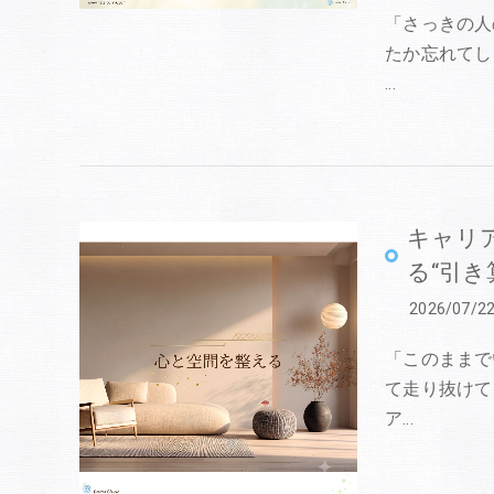
「さっきの人
たか忘れてし
…
キャリ
る“引き
2026/07/2
「このままで
て走り抜けて
ア…