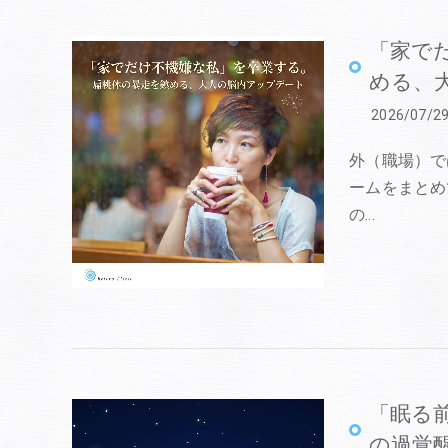
「家で
める、
2026/07/2
外（職場）で
ームをまとめ
の…
「眠る
の過覚