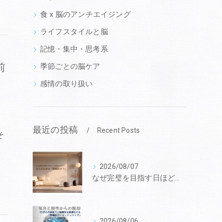
食 x 脳のアンチエイジング
ライフスタイルと脳
記憶・集中・思考系
前
季節ごとの脳ケア
感情の取り扱い
モ
最近の投稿
Recent Posts
そ
2026/08/07
なぜ完璧を目指す日ほど心が波立つのか？ 脳のオーバーヒートを鎮める、大人のための「戦略的オフ」
2026/08/06