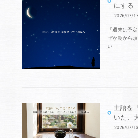
にする
2026/07/1
「週末は予定
ぜか朝から頭
い…
主語を
いた、
2026/07/1