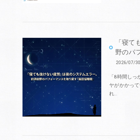
「寝て
野のパ
2026/07/3
「8時間しっ
ヤがかかって
れ…