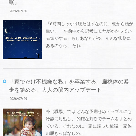
眠』
2026/07/30
「8時間しっかり寝たはずなのに、朝から頭が
重い」 「午前中から思考にモヤがかかってい
る気がする」もしあなたが今、そんな状態に
あるのなら、 それ…
「家でだけ不機嫌な私」を卒業する。扁桃体の暴
走を鎮める、大人の脳内アップデート
2026/07/29
外（職場）では どんな予期せぬトラブルにも
冷静に対処し、 的確な判断でチームをまとめ
ている。それなのに、家に帰った途端、 家族
の脱ぎっぱなしの…