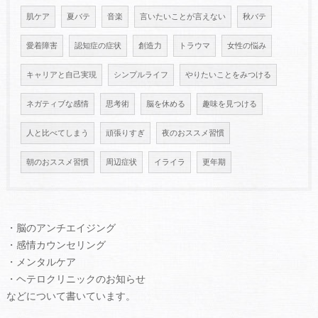
肌ケア
夏バテ
音楽
言いたいことが言えない
秋バテ
愛着障害
認知症の症状
創造力
トラウマ
女性の悩み
キャリアと自己実現
シンプルライフ
やりたいことをみつける
ネガティブな感情
思考術
脳を休める
趣味を見つける
人と比べてしまう
頑張りすぎ
夜のおススメ習慣
朝のおススメ習慣
周辺症状
イライラ
更年期
・脳のアンチエイジング
・感情カウンセリング
・メンタルケア
・ヘテロクリニックのお知らせ
などについて書いています。