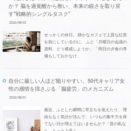
か？ 脳を過覚醒から救い、本来の鋭さを取り戻
す“戦略的シングルタスク”
2026/08/02
せっかくの休日。 静かなカフェで上質な紅茶
を前にしているのに、 ふと「月曜日の会議の
資料、どう構成しようか」 「明日の夕食の準
備もしておかなけ…
自分に厳しい人ほど陥りやすい。50代キャリア女
性の感情を揺さぶる「脳疲労」のメカニズム
2026/08/01
最近、ふとした瞬間に苛立ちを覚えたり、 理
由もなく気分が沈んで、 いつもの集中力を保
てない日が増えてはいませんか？「昔の私な
ら、もっと上手く…