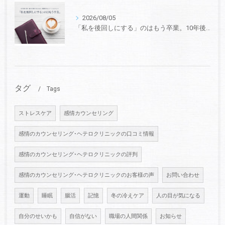
2026/08/05
「私を後回しにする」のはもう卒業。10年後も第一線で活躍するための、戦略的セルフ・マネジメント
タグ
Tags
ストレスケア
感情カウンセリング
感情のカウンセリング･ヘテロクリニックの口コミ情報
感情のカウンセリング･ヘテロクリニックの評判
感情のカウンセリング･ヘテロクリニックのお客様の声
お問い合わせ
運動
睡眠
腸活
記憶
冬の冷えケア
人の目が気になる
自分のせいかも
自信がない
職場の人間関係
お知らせ