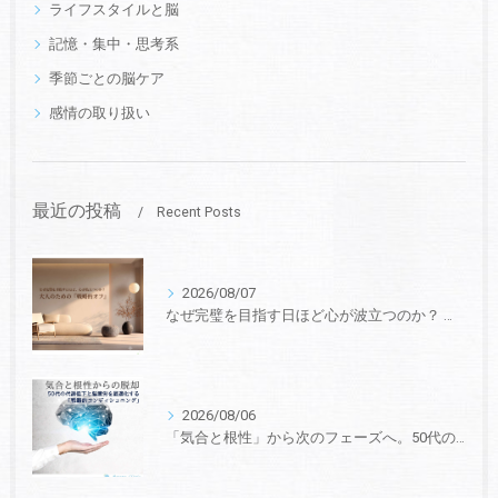
ライフスタイルと脳
記憶・集中・思考系
季節ごとの脳ケア
感情の取り扱い
最近の投稿
Recent Posts
2026/08/07
なぜ完璧を目指す日ほど心が波立つのか？ 脳のオーバーヒートを鎮める、大人のための「戦略的オフ」
2026/08/06
「気合と根性」から次のフェーズへ。50代の“代謝低下と脳疲労”を最適化する、戦略的コンディショニング