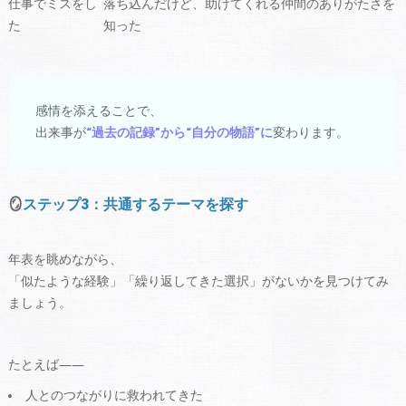
仕事でミスをし
落ち込んだけど、助けてくれる仲間のありがたさを
た
知った
感情を添えることで、
出来事が
“過去の記録”から“自分の物語”に
変わります。
🪞
ステップ3：共通するテーマを探す
年表を眺めながら、
「似たような経験」「繰り返してきた選択」がないかを見つけてみ
ましょう。
たとえば――
人とのつながりに救われてきた