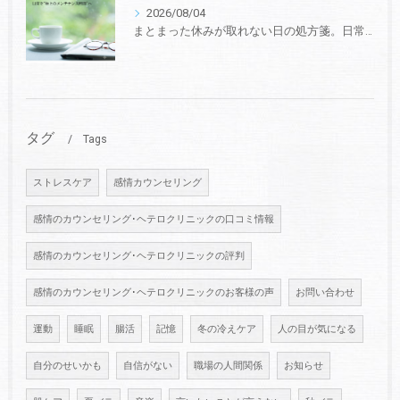
2026/08/04
まとまった休みが取れない日の処方箋。日常の隙間を“極上のメンテナンス時間”に変える5つの小さな儀式
タグ
Tags
ストレスケア
感情カウンセリング
感情のカウンセリング･ヘテロクリニックの口コミ情報
感情のカウンセリング･ヘテロクリニックの評判
感情のカウンセリング･ヘテロクリニックのお客様の声
お問い合わせ
運動
睡眠
腸活
記憶
冬の冷えケア
人の目が気になる
自分のせいかも
自信がない
職場の人間関係
お知らせ