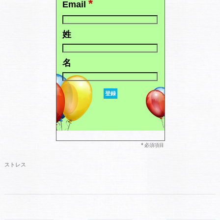
*
Email
姓
名
* 必須項目
ストレス