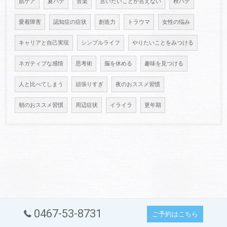
肌ケア
夏バテ
音楽
言いたいことが言えない
秋バテ
愛着障害
認知症の症状
創造力
トラウマ
女性の悩み
キャリアと自己実現
シンプルライフ
やりたいことをみつける
ネガティブな感情
思考術
脳を休める
趣味を見つける
人と比べてしまう
頑張りすぎ
夜のおススメ習慣
朝のおススメ習慣
周辺症状
イライラ
更年期
0467-53-8731
ご予約はこちら