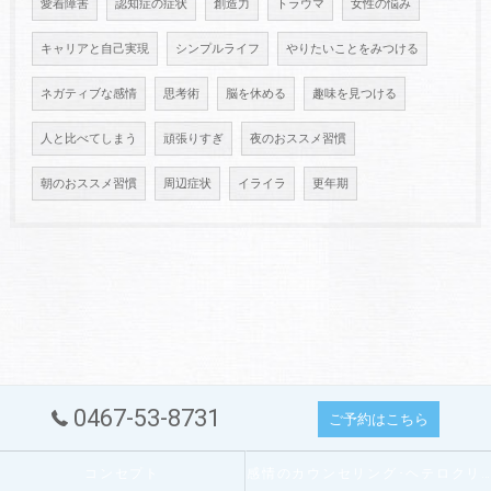
愛着障害
認知症の症状
創造力
トラウマ
女性の悩み
キャリアと自己実現
シンプルライフ
やりたいことをみつける
ネガティブな感情
思考術
脳を休める
趣味を見つける
人と比べてしまう
頑張りすぎ
夜のおススメ習慣
朝のおススメ習慣
周辺症状
イライラ
更年期
0467-53-8731
ご予約はこちら
コンセプト
感情のカウンセリング･ヘテロクリニックの口コミ情報