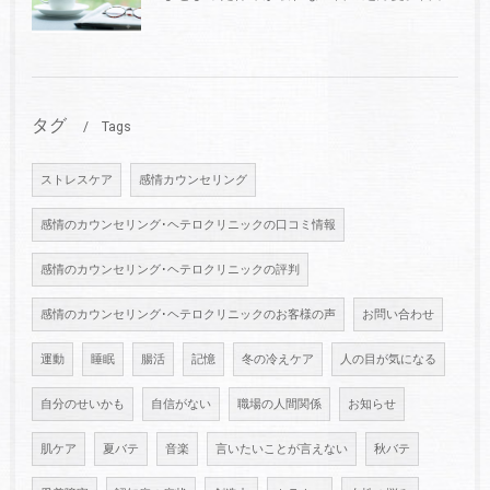
タグ
Tags
ストレスケア
感情カウンセリング
感情のカウンセリング･ヘテロクリニックの口コミ情報
感情のカウンセリング･ヘテロクリニックの評判
感情のカウンセリング･ヘテロクリニックのお客様の声
お問い合わせ
運動
睡眠
腸活
記憶
冬の冷えケア
人の目が気になる
自分のせいかも
自信がない
職場の人間関係
お知らせ
肌ケア
夏バテ
音楽
言いたいことが言えない
秋バテ