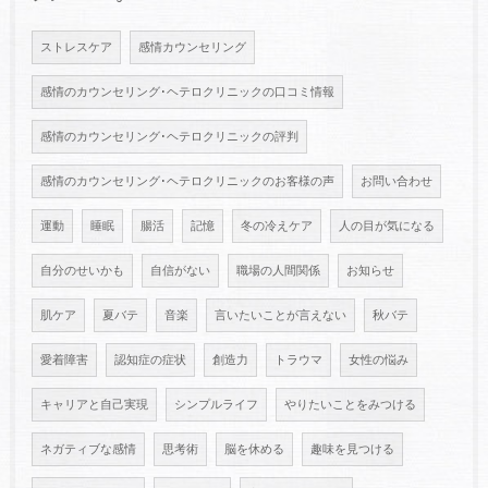
ストレスケア
感情カウンセリング
感情のカウンセリング･ヘテロクリニックの口コミ情報
感情のカウンセリング･ヘテロクリニックの評判
感情のカウンセリング･ヘテロクリニックのお客様の声
お問い合わせ
運動
睡眠
腸活
記憶
冬の冷えケア
人の目が気になる
自分のせいかも
自信がない
職場の人間関係
お知らせ
肌ケア
夏バテ
音楽
言いたいことが言えない
秋バテ
愛着障害
認知症の症状
創造力
トラウマ
女性の悩み
キャリアと自己実現
シンプルライフ
やりたいことをみつける
ネガティブな感情
思考術
脳を休める
趣味を見つける